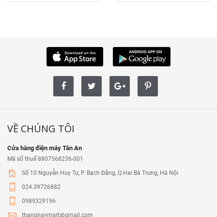
VỀ CHÚNG TÔI
Cửa hàng điện máy Tân An
Mã số thuế 8807568236-001
Số 10 Nguyễn Huy Tự, P. Bạch Đằng, Q.Hai Bà Trưng, Hà Nội
024.39726882
0989329196
thangnaymart@gmail.com