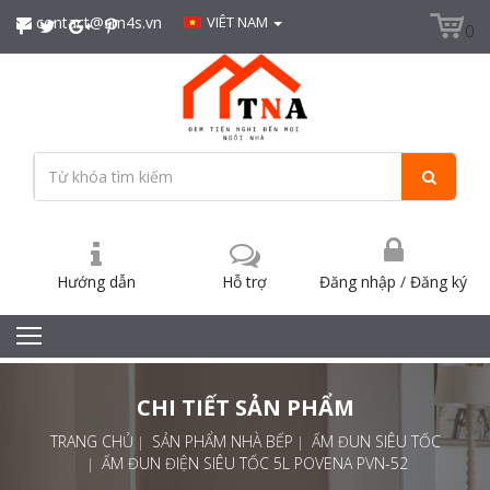
contact@sm4s.vn
VIÊT NAM
0
Hướng dẫn
Hỗ trợ
Đăng nhập
/
Đăng ký
CHI TIẾT SẢN PHẨM
TRANG CHỦ
SẢN PHẨM NHÀ BẾP
ẤM ĐUN SIÊU TỐC
ẤM ĐUN ĐIỆN SIÊU TỐC 5L POVENA PVN-52