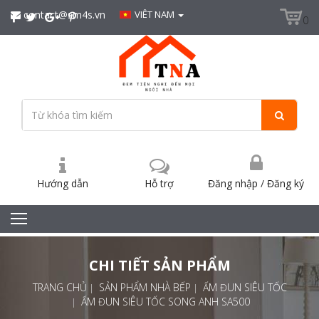
contact@sm4s.vn
VIÊT NAM
0
Hướng dẫn
Hỗ trợ
Đăng nhập
/
Đăng ký
CHI TIẾT SẢN PHẨM
TRANG CHỦ
SẢN PHẨM NHÀ BẾP
ẤM ĐUN SIÊU TỐC
ẤM ĐUN SIÊU TỐC SONG ANH SA500