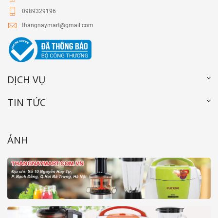
0989329196
thangnaymart@gmail.com
DỊCH VỤ
TIN TỨC
ẢNH