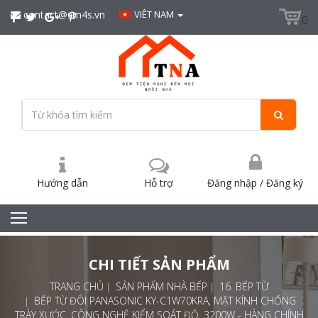
contact@sm4s.vn
VIÊT NAM
0
Hướng dẫn
Hỗ trợ
Đăng nhập
/
Đăng ký
CHI TIẾT SẢN PHẨM
TRANG CHỦ
SẢN PHẨM NHÀ BẾP
16. BẾP TỪ
BẾP TỪ ĐÔI PANASONIC KY-C1W70KRA, MẶT KÍNH CHỐNG
TRÀY XƯỚC, CÔNG NGHỆ KIỂM SOÁT ĐỘ, 3200W - HÀNG CHÍNH