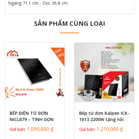
Ngang 71.1 cm - Dọc 36.8 cm
SẢN PHẨM CÙNG LOẠI
prev
next
BẾP ĐIỆN TỪ ĐƠN
Bếp từ đơn Kalpen ICK-
NICL679 – TINH GỌN
1613 2200W tặng nồi
KHÔNG GIAN, MẠNH
28cm
1,090,000 ₫
1,210,000 ₫
Giá bán:
Giá bán:
MẼ HIỆU...