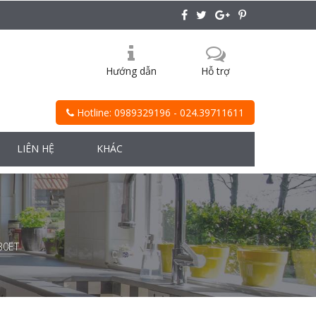
Hướng dẫn
Hỗ trợ
Hotline: 0989329196 - 024.39711611
LIÊN HỆ
KHÁC
30ET