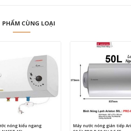
 PHẨM CÙNG LOẠI
ước nóng kiểu ngang
Máy nước nóng gián tiếp Ar