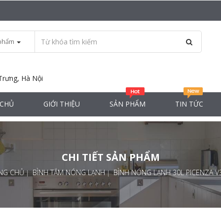
phẩm
Trưng, Hà Nội
 CHỦ
GIỚI THIỆU
SẢN PHẨM
TIN TỨC
CHI TIẾT SẢN PHẨM
NG CHỦ
BÌNH TẮM NÓNG LẠNH
BÌNH NÓNG LẠNH 30L PICENZA V