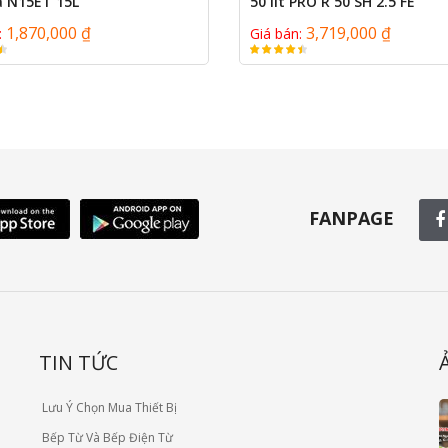
a N15ET 15L
50 lít PRO R 50 SH 2.5 FE
1,870,000 ₫
3,719,000 ₫
:
Giá bán:
FANPAGE
TIN TỨC
Lưu Ý Chọn Mua Thiết Bị
Bếp Từ Và Bếp Điện Từ