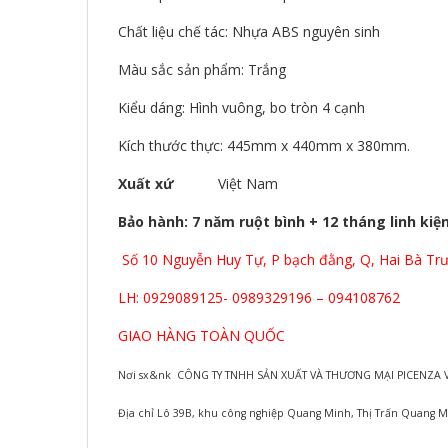
Chất liệu chế tác: Nhựa ABS nguyên sinh
Màu sắc sản phẩm: Trắng
Kiểu dáng: Hình vuông, bo tròn 4 cạnh
Kích thước thực: 445mm x 440mm x 380mm.
Xuất xứ
Việt Nam
Bảo hành: 7 năm ruột bình + 12 tháng linh kiệ
Số 10 Nguyễn Huy Tự, P bạch đằng, Q, Hai Bà Trư
LH: 0929089125- 0989329196 – 094108762
GIAO HÀNG TOÀN QUỐC
Nơi sx&nk CÔNG TY TNHH SẢN XUẤT VÀ THƯƠNG MẠI PICENZA 
Địa chỉ Lô 39B, khu công nghiệp Quang Minh, Thị Trấn Quang M