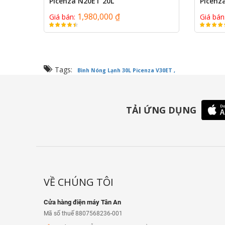
Picenza N20ET 20L
Picenz
1,980,000 ₫
Giá bán:
Giá bán
Tags:
Bình Nóng Lạnh 30L Picenza V30ET ,
TẢI ỨNG DỤNG
VỀ CHÚNG TÔI
Cửa hàng điện máy Tân An
Mã số thuế 8807568236-001