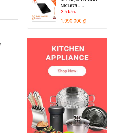
NICL679 –...
Giá bán:
1,090,000 ₫
h