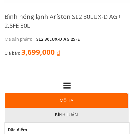
Bình nóng lạnh Aríston SL2 30LUX-D AG+
2.5FE 30L
Mã sản phẩm:
SL2 30LUX-D AG 25FE
3,699,000
₫
Giá bán:
MÔ TẢ
BÌNH LUẬN
Đặc điểm :