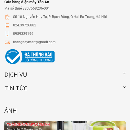
Cửa hàng điện máy Tân An
Mã số thuế 8807568236-001
Số 10 Nguyễn Huy Tự, P. Bạch Đằng, Q.Hai Bà Trưng, Hà Nội
024.39726882
0989329196
thangnaymart@gmail.com
DỊCH VỤ
TIN TỨC
ẢNH