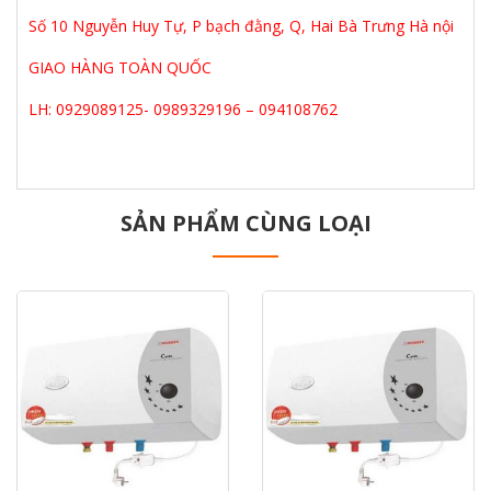
Số 10 Nguyễn Huy Tự, P bạch đằng, Q, Hai Bà Trưng Hà nội
GIAO HÀNG TOÀN QUỐC
LH: 0929089125- 0989329196 – 094108762
SẢN PHẨM CÙNG LOẠI
prev
next