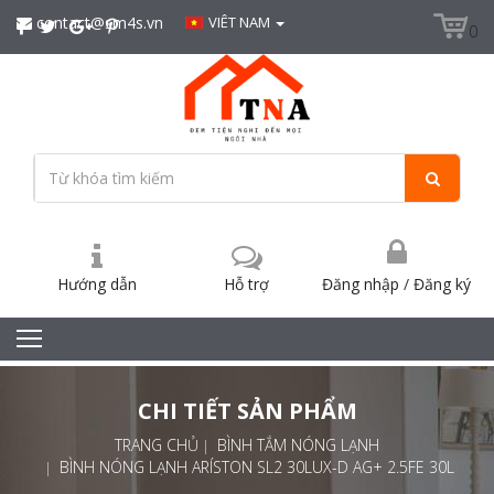
contact@sm4s.vn
VIÊT NAM
0
Hướng dẫn
Hỗ trợ
Đăng nhập
/
Đăng ký
CHI TIẾT SẢN PHẨM
TRANG CHỦ
BÌNH TẮM NÓNG LẠNH
BÌNH NÓNG LẠNH ARÍSTON SL2 30LUX-D AG+ 2.5FE 30L