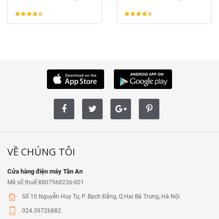
BJS3230NA2K
BS11111TV
BS11112TV...
VỀ CHÚNG TÔI
Cửa hàng điện máy Tân An
Mã số thuế 8807568236-001
Số 10 Nguyễn Huy Tự, P. Bạch Đằng, Q.Hai Bà Trưng, Hà Nội
024.39726882