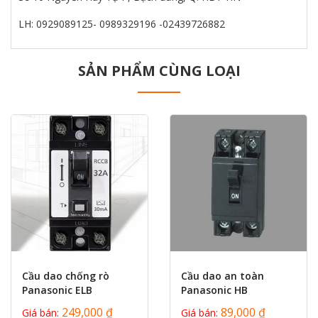
LH: 0929089125- 0989329196 -02439726882
SẢN PHẨM CÙNG LOẠI
prev
next
Cầu dao chống rò
Cầu dao an toàn
Panasonic ELB
Panasonic HB
BJS3220NA2K /
BS11106TV BS11110TV
249,000 ₫
89,000 ₫
Giá bán:
Giá bán: