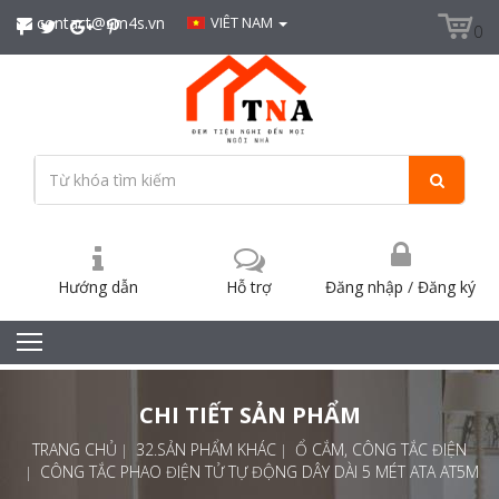
contact@sm4s.vn
VIÊT NAM
0
Hướng dẫn
Hỗ trợ
Đăng nhập
/
Đăng ký
CHI TIẾT SẢN PHẨM
TRANG CHỦ
32.SẢN PHẨM KHÁC
Ổ CẮM, CÔNG TẮC ĐIỆN
CÔNG TẮC PHAO ĐIỆN TỬ TỰ ĐỘNG DÂY DÀI 5 MÉT ATA AT5M