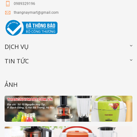
0989329196
thangnaymart@gmail.com
DỊCH VỤ
TIN TỨC
ẢNH