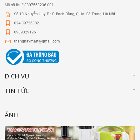
Mã số thuế 8807568236-001
Số 10 Nguyễn Huy Tự, P. Bạch Đằng, Q.Hai Bà Trưng, Hà Nội
024.39726882
0989329196
thangnaymart@gmail.com
DỊCH VỤ
TIN TỨC
ẢNH