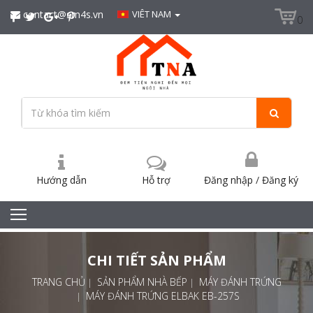
contact@sm4s.vn
VIÊT NAM
0
Hướng dẫn
Hỗ trợ
Đăng nhập
/
Đăng ký
CHI TIẾT SẢN PHẨM
TRANG CHỦ
SẢN PHẨM NHÀ BẾP
MÁY ĐÁNH TRỨNG
MÁY ĐÁNH TRỨNG ELBAK EB-257S