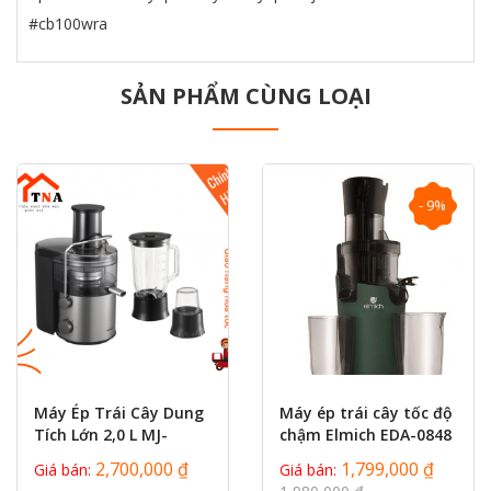
#cb100wra
SẢN PHẨM CÙNG LOẠI
- 9%
prev
next
Máy Ép Trái Cây Dung
Máy ép trái cây tốc độ
Tích Lớn 2,0 L MJ-
chậm Elmich EDA-0848
CB800SRA - Bảo Hành
2,700,000 ₫
1,799,000 ₫
Giá bán:
Giá bán:
Chính...