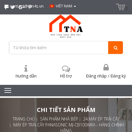
contact@sm4s.vn
VIÊT NAM
0
Hướng dẫn
Hỗ trợ
Đăng nhập
/
Đăng ký
CHI TIẾT SẢN PHẨM
TRANG CHỦ
SẢN PHẨM NHÀ BẾP
24.MÁY ÉP TRÁI CÂY
MÁY ÉP TRÁI CÂY PANASONIC MJ-CB100WRA - HÀNG CHÍNH
HÃNG