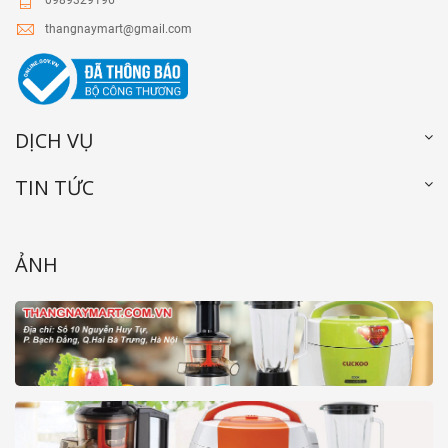
0989329196
thangnaymart@gmail.com
DỊCH VỤ
TIN TỨC
ẢNH