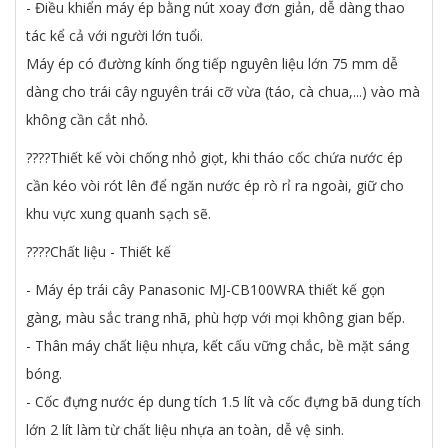
- Điều khiển máy ép bằng nút xoay đơn giản, dễ dàng thao
tác kể cả với người lớn tuổi.
Máy ép có đường kính ống tiếp nguyên liệu lớn 75 mm dễ
dàng cho trái cây nguyên trái cỡ vừa (táo, cà chua,...) vào mà
không cần cắt nhỏ.
????Thiết kế vòi chống nhỏ giọt, khi tháo cốc chứa nước ép
cần kéo vòi rót lên để ngăn nước ép rò rỉ ra ngoài, giữ cho
khu vực xung quanh sạch sẽ.
????Chất liệu - Thiết kế
- Máy ép trái cây Panasonic MJ-CB100WRA thiết kế gọn
gàng, màu sắc trang nhã, phù hợp với mọi không gian bếp.
- Thân máy chất liệu nhựa, kết cấu vững chắc, bề mặt sáng
bóng.
- Cốc đựng nước ép dung tích 1.5 lít và cốc đựng bã dung tích
lớn 2 lít làm từ chất liệu nhựa an toàn, dễ vệ sinh.