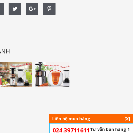
ẢNH
Liên hệ mua hàng
[X]
024.39711611
Tư vẫn bán hàng 1