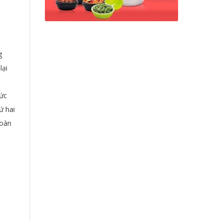
g
lại
hức
ứ hai
toàn