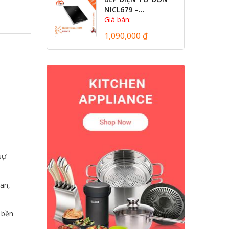
NICL679 –...
Giá bán:
1,090,000 ₫
sự
an,
 bền