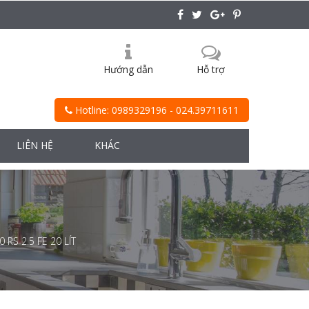
Hướng dẫn
Hỗ trợ
Hotline: 0989329196 - 024.39711611
LIÊN HỆ
KHÁC
S 2.5 FE 20 LÍT