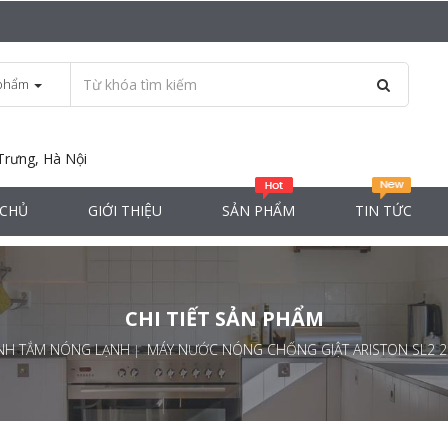
phẩm
Trưng, Hà Nội
 CHỦ
GIỚI THIỆU
SẢN PHẨM
TIN TỨC
CHI TIẾT SẢN PHẨM
NH TẮM NÓNG LẠNH
MÁY NƯỚC NÓNG CHỐNG GIẬT ARISTON SL2 20 R