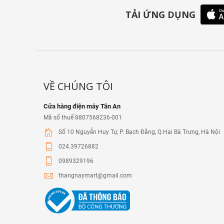
TẢI ỨNG DỤNG
VỀ CHÚNG TÔI
Cửa hàng điện máy Tân An
Mã số thuế 8807568236-001
Số 10 Nguyễn Huy Tự, P. Bạch Đằng, Q.Hai Bà Trưng, Hà Nội
024.39726882
0989329196
thangnaymart@gmail.com