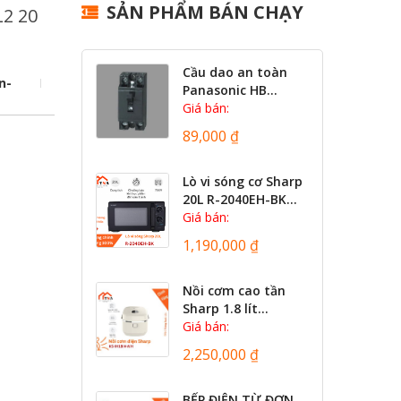
SẢN PHẨM BÁN CHẠY
L2 20
Cầu dao an toàn
n-
Panasonic HB...
Giá bán:
89,000 ₫
Lò vi sóng cơ Sharp
20L R-2040EH-BK...
Giá bán:
1,190,000 ₫
Nồi cơm cao tần
Sharp 1.8 lít...
Giá bán:
2,250,000 ₫
BẾP ĐIỆN TỪ ĐƠN