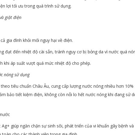
n lợi tối ưu trong quá trình sử dụng.
à giật điện
ả gia đình khỏi mối nguy hại về điện.
g đạt đến nhiệt độ cài sẵn, tránh nguy cơ bị bỏng da vì nước quá nó
nh khi áp suất vượt quá mức nhiệt độ cho phép.
ớc nóng sử dụng
 theo tiêu chuẩn Châu Âu, cung cấp lượng nước nóng nhiều hơn 10%
m bảo tiết kiệm điện, không còn nỗi lo hết nước nóng khi đang sử 
 nước
Ag+ giúp ngăn chặn sự sinh sôi, phát triển của vi khuẩn gây bệnh và 
oàn cho các thành viên trong gia đình.