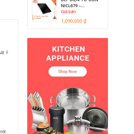
NICL679 –...
Giá bán:
1,090,000 ₫
ất Ý
một