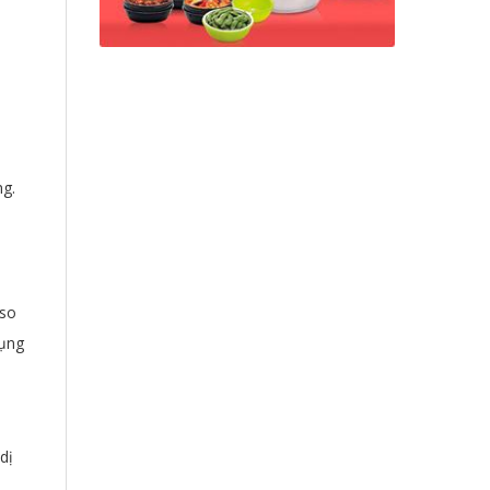
ng.
 so
dụng
dị