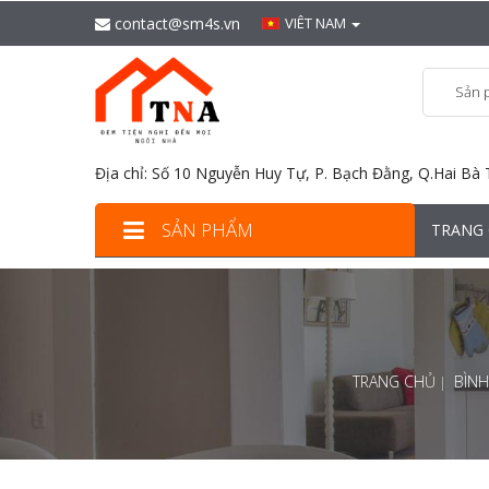
contact@sm4s.vn
VIÊT NAM
Sản 
Địa chỉ: Số 10 Nguyễn Huy Tự, P. Bạch Đằng, Q.Hai Bà 
SẢN PHẨM
TRANG
TRANG CHỦ
BÌN