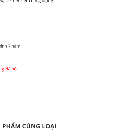
ạt 5* tiết kiệm năng lượng
 bình 7 năm
ng Hà nội
 PHẨM CÙNG LOẠI