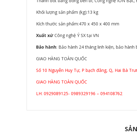
Thanh đốt bằng đồng bền bỉ; Công nghệ ION Bạc; Đ
Khối lượng sản phẩm (kg):13 kg
Kích thước sản phẩm:470 x 450 x 400 mm
Xuất xứ
Công nghệ Ý SX tại VN
Bảo hành
: Bảo hành 24 tháng linh kiện, bảo hành
GIAO HÀNG TOÀN QUỐC
Số 10 Nguyễn Huy Tự, P bạch đằng, Q, Hai Bà Trư
GIAO HÀNG TOÀN QUỐC
LH: 0929089125- 0989329196 – 094108762
SẢN