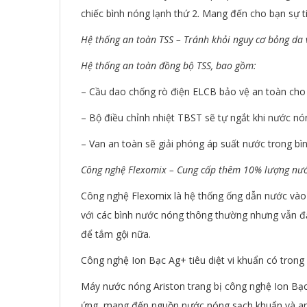
chiếc bình nóng lạnh thứ 2. Mang đến cho bạn sự tiệ
Hệ thống an toàn TSS – Tránh khỏi nguy cơ bỏng da v
Hệ thống an toàn đồng bộ TSS, bao gồm:
– Cầu dao chống rò điện ELCB bảo vệ an toàn cho c
– Bộ điều chỉnh nhiệt TBST sẽ tự ngắt khi nước nón
– Van an toàn sẽ giải phóng áp suất nước trong bì
Công nghệ Flexomix – Cung cấp thêm 10% lượng nư
Công nghệ Flexomix là hệ thống ống dẫn nước vào
với các bình nước nóng thông thường nhưng vẫn đả
để tắm gội nữa.
Công nghệ Ion Bạc Ag+ tiêu diệt vi khuẩn có trong
Máy nước nóng Ariston trang bị công nghệ Ion Bạc 
ứng, mang đến nguồn nước nóng sạch khuẩn và an t