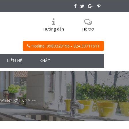
Hướng dẫn
Hỗ trợ
Hotline: 0989329196 - 024.39711611
LIÊN HỆ
KHÁC
W AN2 30 RS 2.5 FE