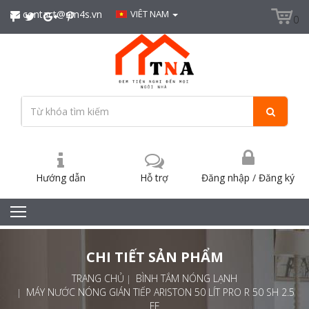
contact@sm4s.vn
VIÊT NAM
0
Hướng dẫn
Hỗ trợ
Đăng nhập
/
Đăng ký
CHI TIẾT SẢN PHẨM
TRANG CHỦ
BÌNH TẮM NÓNG LẠNH
MÁY NƯỚC NÓNG GIÁN TIẾP ARISTON 50 LÍT PRO R 50 SH 2.5
FE