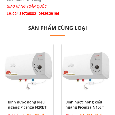
GIAO HÀNG TOÀN QUỐC
LH:024.39726882- 0989329196
SẢN PHẨM CÙNG LOẠI
prev
next
Bình nước nóng kiểu
Bình nước nóng kiểu
ngang Picenza N20ET
ngang Picenza N15ET
20L
15L