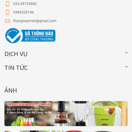
024.39726882
0989329196
thangnaymart@gmail.com
DỊCH VỤ
TIN TỨC
ẢNH