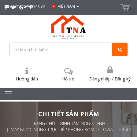
contact@sm4s.vn
VIÊT NAM
0
Hướng dẫn
Hỗ trợ
Đăng nhập
/
Đăng ký
CHI TIẾT SẢN PHẨM
TRANG CHỦ
BÌNH TẮM NÓNG LẠNH
MÁY NƯỚC NÓNG TRỰC TIẾP KHÔNG BƠM OTTOWA – TC4501