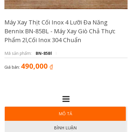
Máy Xay Thịt Cối Inox 4 Lưỡi Đa Năng
Bennix BN-85BL - Máy Xay Giò Chả Thực
Phẩm 2l,Cối Inox 304 Chuẩn
Mã sản phẩm:
BN-85Bl
490,000
₫
Giá bán:
MÔ TẢ
BÌNH LUẬN