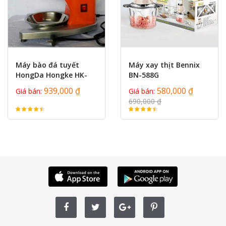
prev
next
Máy bào đá tuyết
Máy xay thịt Bennix
HongDa Hongke HK-
BN-588G
A209
939,000 ₫
580,000 ₫
Giá bán:
Giá bán:
690,000 ₫