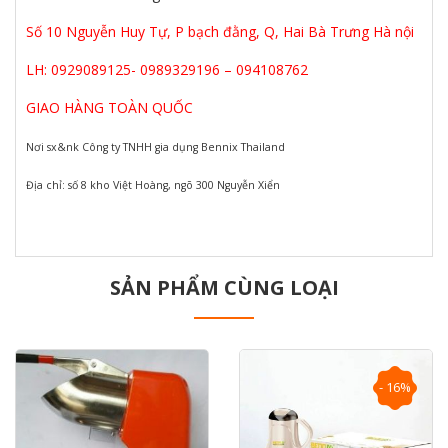
Số 10 Nguyễn Huy Tự, P bạch đằng, Q, Hai Bà Trưng Hà nội
LH: 0929089125- 0989329196 – 094108762
GIAO HÀNG TOÀN QUỐC
Nơi sx&nk Công ty TNHH gia dụng Bennix Thailand
Địa chỉ: số 8 kho Việt Hoàng, ngõ 300 Nguyễn Xiển
SẢN PHẨM CÙNG LOẠI
- 16%