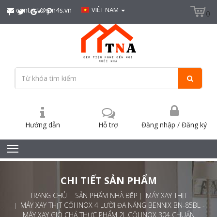
contact@sm4s.vn
VIÊT NAM
0
Hướng dẫn
Hỗ trợ
Đăng nhập
/
Đăng ký
CHI TIẾT SẢN PHẨM
TRANG CHỦ
SẢN PHẨM NHÀ BẾP
MÁY XAY THỊT
MÁY XAY THỊT CỐI INOX 4 LƯỠI ĐA NĂNG BENNIX BN-85BL -
MÁY XAY GIÒ CHẢ THỰC PHẨM 2L,CỐI INOX 304 CHUẨN