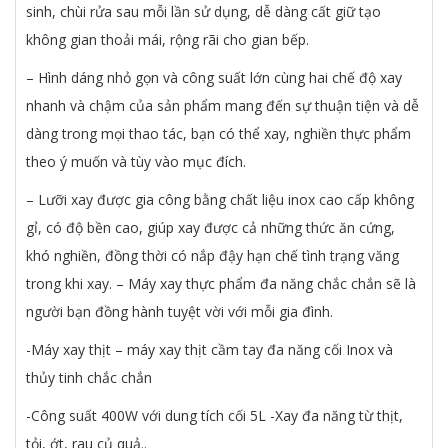
sinh, chùi rửa sau mỗi lần sử dụng, dễ dàng cất giữ tạo
không gian thoải mái, rộng rãi cho gian bếp.
– Hình dáng nhỏ gọn và công suất lớn cùng hai chế độ xay
nhanh và chậm của sản phẩm mang đến sự thuận tiện và dễ
dàng trong mọi thao tác, bạn có thể xay, nghiền thực phẩm
theo ý muốn và tùy vào mục đích.
– Lưỡi xay được gia công bằng chất liệu inox cao cấp không
gỉ, có độ bền cao, giúp xay được cả những thức ăn cứng,
khó nghiền, đồng thời có nắp đậy hạn chế tình trạng văng
trong khi xay. – Máy xay thực phẩm đa năng chắc chắn sẽ là
người bạn đồng hành tuyệt vời với mỗi gia đình.
-Máy xay thịt – máy xay thịt cầm tay đa năng cối Inox và
thủy tinh chắc chắn
-Công suất 400W với dung tích cối 5L -Xay đa năng từ thịt,
tỏi, ớt, rau củ quả..