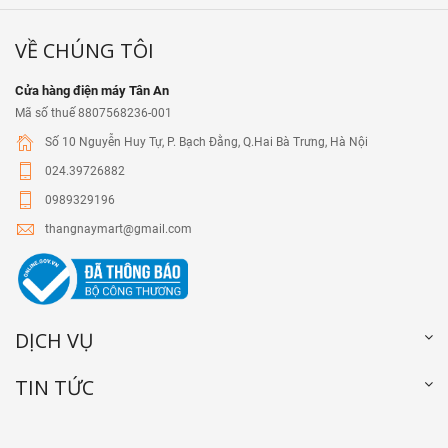
VỀ CHÚNG TÔI
Cửa hàng điện máy Tân An
Mã số thuế 8807568236-001
Số 10 Nguyễn Huy Tự, P. Bạch Đằng, Q.Hai Bà Trưng, Hà Nội
024.39726882
0989329196
thangnaymart@gmail.com
DỊCH VỤ
TIN TỨC