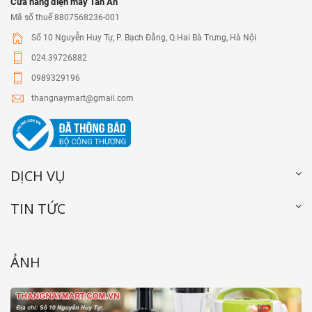
Cửa hàng điện máy Tân An
Mã số thuế 8807568236-001
Số 10 Nguyễn Huy Tự, P. Bạch Đằng, Q.Hai Bà Trưng, Hà Nội
024.39726882
0989329196
thangnaymart@gmail.com
DỊCH VỤ
TIN TỨC
ẢNH