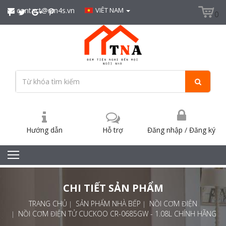
contact@sm4s.vn
VIÊT NAM
0
Hướng dẫn
Hỗ trợ
Đăng nhập
/
Đăng ký
CHI TIẾT SẢN PHẨM
TRANG CHỦ
SẢN PHẨM NHÀ BẾP
NỒI CƠM ĐIỆN
NỒI CƠM ĐIỆN TỬ CUCKOO CR-0685GW - 1.08L CHÍNH HÃNG