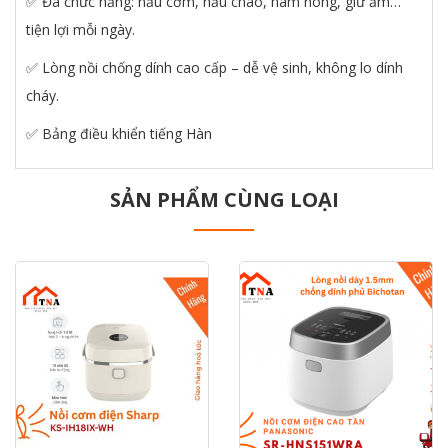
✅ Đa chức năng: nấu cơm, nấu cháo, hâm nóng, giữ ấm…
tiện lợi mỗi ngày.
✅ Lòng nồi chống dính cao cấp – dễ vệ sinh, không lo dính
cháy.
✅ Bảng điều khiển tiếng Hàn
SẢN PHẨM CÙNG LOẠI
prev
next