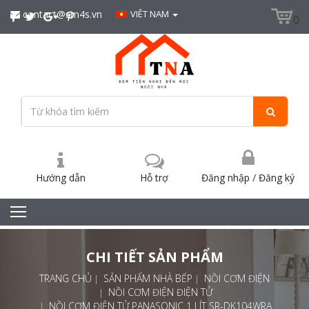
contact@sm4s.vn
VIÊT NAM
0
Hướng dẫn
Hỗ trợ
Đăng nhập
/
Đăng ký
CHI TIẾT SẢN PHẨM
TRANG CHỦ
SẢN PHẨM NHÀ BẾP
NỒI CƠM ĐIỆN
NỒI CƠM ĐIỆN ĐIỆN TỬ
NỒI CƠM ĐIỆN TỬ PANASONIC 1 LÍT SR-DK104WRA