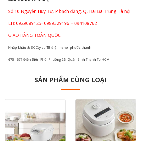
Số 10 Nguyễn Huy Tự, P bạch đằng, Q, Hai Bà Trưng Hà nội
LH: 0929089125- 0989329196 – 094108762
GIAO HÀNG TOÀN QUỐC
Nhập khẩu & SX Cty cp TB điện nano -phước thạnh
675 - 677 Điện Biên Phủ, Phường 25, Quận Bình Thạnh Tp HCM
SẢN PHẨM CÙNG LOẠI