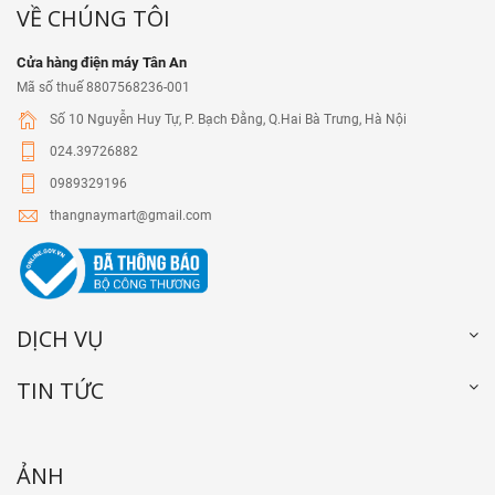
VỀ CHÚNG TÔI
Cửa hàng điện máy Tân An
Mã số thuế 8807568236-001
Số 10 Nguyễn Huy Tự, P. Bạch Đằng, Q.Hai Bà Trưng, Hà Nội
024.39726882
0989329196
thangnaymart@gmail.com
DỊCH VỤ
TIN TỨC
ẢNH