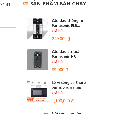
SẢN PHẨM BÁN CHẠY
-3141
Cầu dao chống rò
Panasonic ELB...
Giá bán:
249,000 ₫
Cầu dao an toàn
Panasonic HB...
Giá bán:
89,000 ₫
Lò vi sóng cơ Sharp
20L R-2040EH-BK...
Giá bán:
1,190,000 ₫
Nồi cơm cao tần