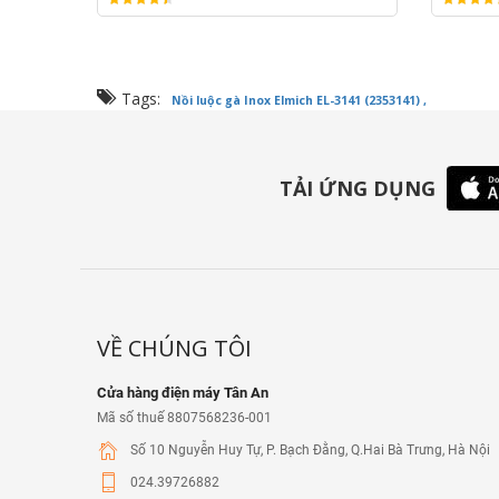
Tags:
Nồi luộc gà Inox Elmich EL-3141 (2353141) ,
TẢI ỨNG DỤNG
VỀ CHÚNG TÔI
Cửa hàng điện máy Tân An
Mã số thuế 8807568236-001
Số 10 Nguyễn Huy Tự, P. Bạch Đằng, Q.Hai Bà Trưng, Hà Nội
024.39726882