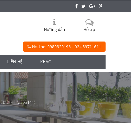
Hướng dẫn
Hỗ trợ
Hotline: 0989329196 - 024.39711611
LIÊN HỆ
KHÁC
L-3141 (2353141)