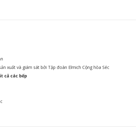
ắn
 sản xuất và giám sát bởi Tập đoàn Elmich Cộng hòa Séc
ất cả các bếp
éc