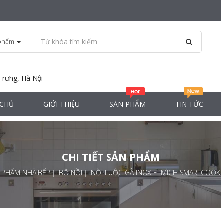
phẩm
Trưng, Hà Nội
 CHỦ
GIỚI THIỆU
SẢN PHẨM
TIN TỨC
CHI TIẾT SẢN PHẨM
 PHẨM NHÀ BẾP
BỘ NỒI
NỒI LUỘC GÀ INOX ELMICH SMARTCOOK E