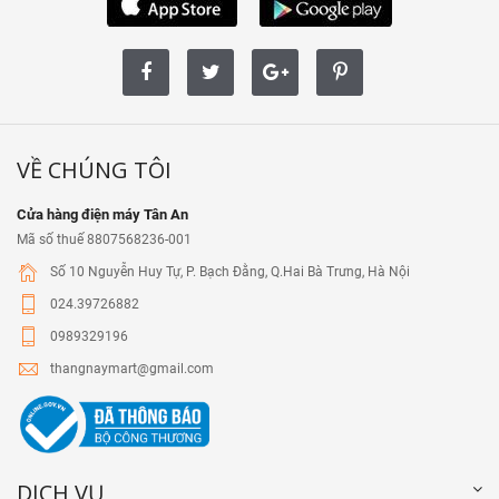
VỀ CHÚNG TÔI
Cửa hàng điện máy Tân An
Mã số thuế 8807568236-001
Số 10 Nguyễn Huy Tự, P. Bạch Đằng, Q.Hai Bà Trưng, Hà Nội
024.39726882
0989329196
thangnaymart@gmail.com
DỊCH VỤ