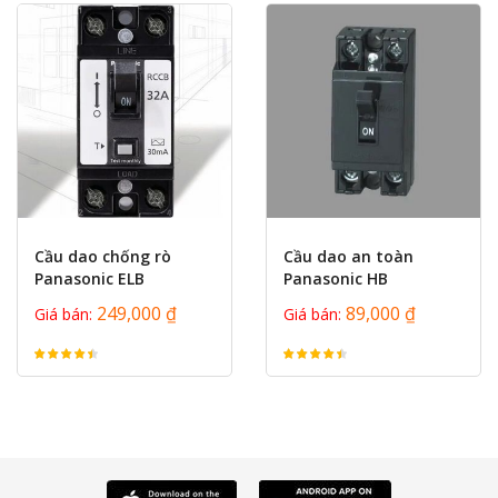
prev
next
Cầu dao chống rò
Cầu dao an toàn
Panasonic ELB
Panasonic HB
BJS3220NA2K /
BS11106TV BS11110TV
249,000 ₫
89,000 ₫
Giá bán:
Giá bán:
BJS3230NA2K
BS11111TV
BS11112TV...