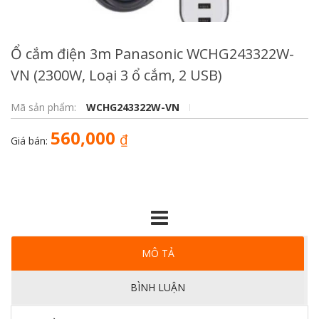
Ổ cắm điện 3m Panasonic WCHG243322W-
VN (2300W, Loại 3 ổ cắm, 2 USB)
Mã sản phẩm:
WCHG243322W-VN
560,000
₫
Giá bán:
MÔ TẢ
BÌNH LUẬN