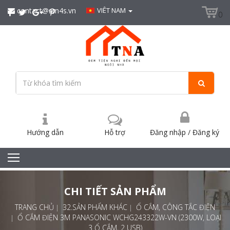
contact@sm4s.vn
VIÊT NAM
0
Hướng dẫn
Hỗ trợ
Đăng nhập
/
Đăng ký
CHI TIẾT SẢN PHẨM
TRANG CHỦ
32.SẢN PHẨM KHÁC
Ổ CẮM, CÔNG TẮC ĐIỆN
Ổ CẮM ĐIỆN 3M PANASONIC WCHG243322W-VN (2300W, LOẠI
3 Ổ CẮM, 2 USB)