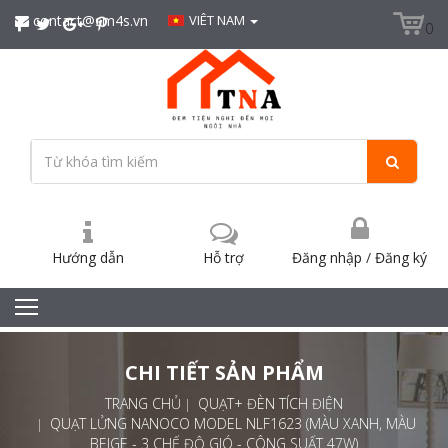
contact@sm4s.vn
VIÊT NAM
0
Hướng dẫn
Hỗ trợ
Đăng nhập
/
Đăng ký
CHI TIẾT SẢN PHẨM
TRANG CHỦ
QUẠT+ ĐÈN TÍCH ĐIỆN
QUẠT LỬNG NANOCO MODEL NLF1623 (MÀU XANH, MÀU
BEIGE - 3 CHẾ ĐỘ GIÓ - CÔNG SUẤT 47W)