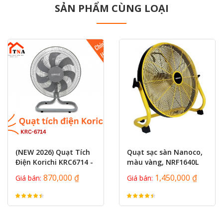
SẢN PHẨM CÙNG LOẠI
prev
next
(NEW 2026) Quạt Tích
Quạt sạc sàn Nanoco,
Điện Korichi KRC6714 -
màu vàng, NRF1640L
Hàng Chính Hãng,
870,000 ₫
1,450,000 ₫
Giá bán:
Giá bán:
Công...