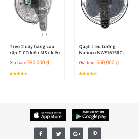
prev
next
Treo 2 dây hàng cao
Quạt treo tường
cấp TICO kiểu MS ( kiểu
Nanoco NWF1615RC-
Mitshubishi )
GR
390,000 ₫
660,000 ₫
Giá bán:
Giá bán: