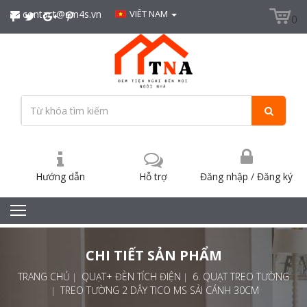
contact@sm4s.vn
VIÊT NAM
0
Hướng dẫn
Hỗ trợ
Đăng nhập
/
Đăng ký
CHI TIẾT SẢN PHẨM
TRANG CHỦ
QUẠT+ ĐÈN TÍCH ĐIỆN
6. QUẠT TREO TƯỜNG
TREO TƯỜNG 2 DÂY TICO MS SẢI CÁNH 30CM