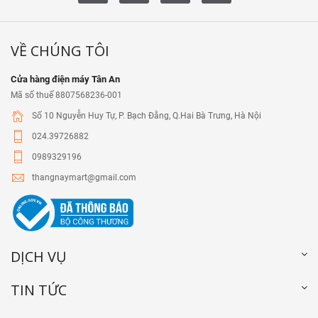
VỀ CHÚNG TÔI
Cửa hàng điện máy Tân An
Mã số thuế 8807568236-001
Số 10 Nguyễn Huy Tự, P. Bạch Đằng, Q.Hai Bà Trưng, Hà Nội
024.39726882
0989329196
thangnaymart@gmail.com
DỊCH VỤ
TIN TỨC